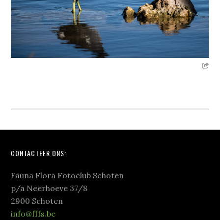
Footer
CONTACTEER ONS:
Fauna Flora Fotoclub Schoten
p/a Neerhoeve 37/8
2900 Schoten
info@fffs.be