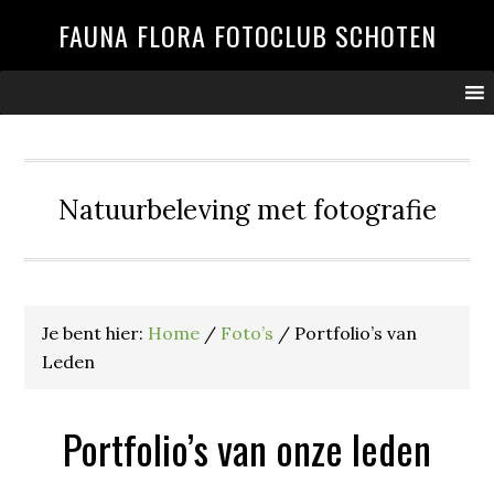
Spring
Door
Spring
FAUNA FLORA FOTOCLUB SCHOTEN
naar
naar
naar
de
de
de
hoofdnavigatie
hoofd
voettekst
inhoud
Natuurbeleving met fotografie
Je bent hier:
Home
/
Foto’s
/
Portfolio’s van
Leden
Portfolio’s van onze leden