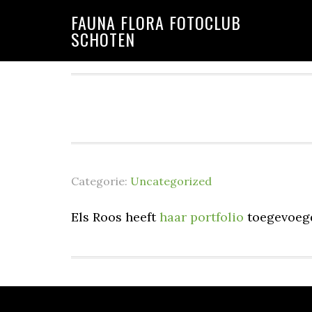
Spring
Door
Spring
FAUNA FLORA FOTOCLUB
naar
naar
naar
SCHOTEN
de
de
de
hoofdnavigatie
hoofd
voettekst
inhoud
Categorie:
Uncategorized
Els Roos heeft
haar portfolio
toegevoeg