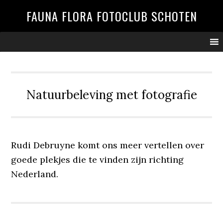
Spring
Door
Spring
FAUNA FLORA FOTOCLUB SCHOTEN
naar
naar
naar
de
de
de
hoofdnavigatie
hoofd
voettekst
inhoud
Natuurbeleving met fotografie
Rudi Debruyne komt ons meer vertellen over
goede plekjes die te vinden zijn richting
Nederland.