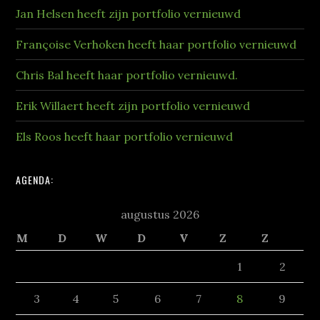
Jan Helsen heeft zijn portfolio vernieuwd
Françoise Verhoken heeft haar portfolio vernieuwd
Chris Bal heeft haar portfolio vernieuwd.
Erik Willaert heeft zijn portfolio vernieuwd
Els Roos heeft haar portfolio vernieuwd
AGENDA:
augustus 2026
M
D
W
D
V
Z
Z
1
2
3
4
5
6
7
8
9