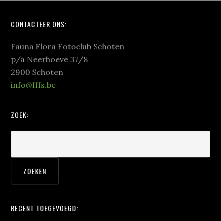
Footer
CONTACTEER ONS:
Fauna Flora Fotoclub Schoten
p/a Neerhoeve 37/8
2900 Schoten
info@fffs.be
ZOEK:
RECENT TOEGEVOEGD: