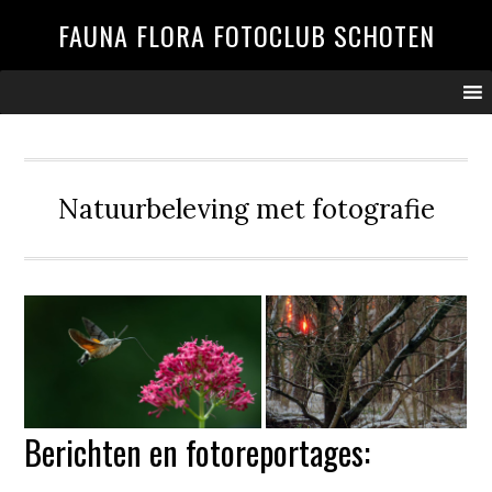
Spring
Door
Spring
Spring
FAUNA FLORA FOTOCLUB SCHOTEN
naar
naar
naar
naar
de
de
de
de
hoofdnavigatie
hoofd
eerste
voettekst
inhoud
sidebar
Natuurbeleving met fotografie
Berichten en fotoreportages: