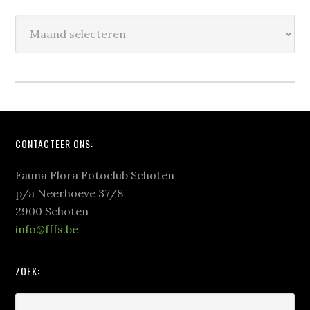
Historiek:
Footer
CONTACTEER ONS:
Fauna Flora Fotoclub Schoten
p/a Neerhoeve 37/8
2900 Schoten
info@fffs.be
ZOEK: