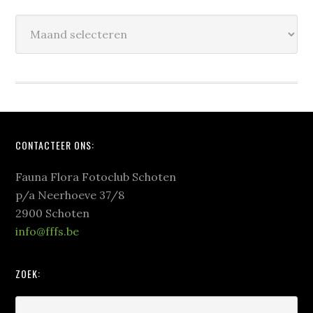
Historiek:
Footer
CONTACTEER ONS:
Fauna Flora Fotoclub Schoten
p/a Neerhoeve 37/8
2900 Schoten
info@fffs.be
ZOEK: