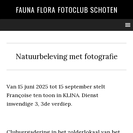
Spring
Door
Spring
FAUNA FLORA FOTOCLUB SCHOTEN
naar
naar
naar
de
de
de
hoofdnavigatie
hoofd
voettekst
inhoud
Natuurbeleving met fotografie
Van 15 juni 2025 tot 15 september stelt
Françoise ten toon in KLINA. Dienst
inwendige 3, 3de verdiep.
Clubvergadering in het zolderlokaal van het