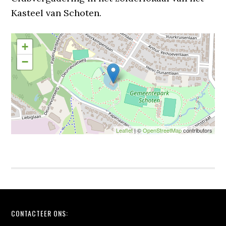
Kasteel van Schoten.
+
−
Leaflet
| ©
OpenStreetMap
contributors
Footer
CONTACTEER ONS: