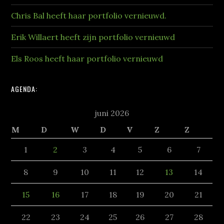
Chris Bal heeft haar portfolio vernieuwd.
Erik Willaert heeft zijn portfolio vernieuwd
Els Roos heeft haar portfolio vernieuwd
AGENDA:
juni 2026
M
D
W
D
V
Z
Z
1
2
3
4
5
6
7
8
9
10
11
12
13
14
15
16
17
18
19
20
21
22
23
24
25
26
27
28